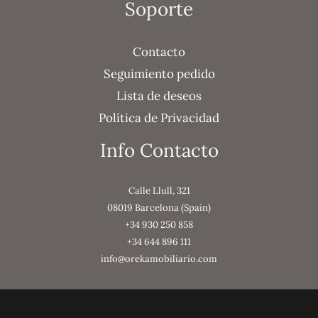
Soporte
Contacto
Seguimiento pedido
Lista de deseos
Política de Privacidad
Info Contacto
Calle Llull, 321
08019 Barcelona (Spain)
+34 930 250 858
+34 644 896 111
info@orekamobiliario.com