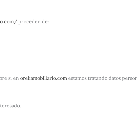
rio.com/
proceden de:
bre si en
orekamobiliario.com
estamos tratando datos person
nteresado.