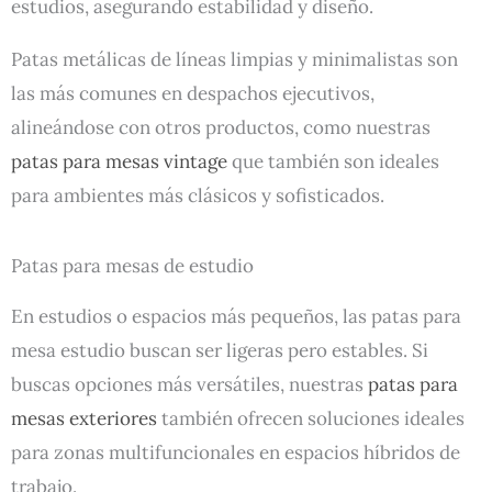
estudios, asegurando estabilidad y diseño.
c
c
c
c
c
o
o
o
o
o
n
n
n
n
n
0
0
0
0
0
Patas metálicas de líneas limpias y minimalistas son
d
d
d
d
d
e
e
e
e
e
las más comunes en despachos ejecutivos,
5
5
5
5
5
alineándose con otros productos, como nuestras
patas para mesas vintage
que también son ideales
para ambientes más clásicos y sofisticados.
Patas para mesas de estudio
En estudios o espacios más pequeños, las patas para
mesa estudio buscan ser ligeras pero estables. Si
buscas opciones más versátiles, nuestras
patas para
mesas exteriores
también ofrecen soluciones ideales
para zonas multifuncionales en espacios híbridos de
trabajo.