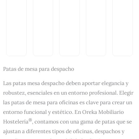
sa
Pat
Pat
Pie
Pat
Ne
a
a
de
a
gro
me
me
me
Ace
/D
sa
sa
sa
ro
ora
Ext
Hie
SPA
Ino
do
erio
rro
CE
x
cua
r
Bla
Alta
Red
dra
BIS
nca
aba
ond
da
TR
SQ
tibl
a
LU
OT
UA
Patas de mesa para despacho
e
72h.
X
4p
RE
Las patas mesa despacho deben aportar elegancia y
robustez, esenciales en un entorno profesional. Elegir
las patas de mesa para oficinas es clave para crear un
V
V
V
V
V
a
a
a
a
a
entorno funcional y estético. En Oreka Mobiliario
l
l
l
l
l
o
o
o
o
o
®
Hostelería
, contamos con una gama de patas que se
r
r
r
r
r
a
a
a
a
a
ajustan a diferentes tipos de oficinas, despachos y
d
d
d
d
d
o
o
o
o
o