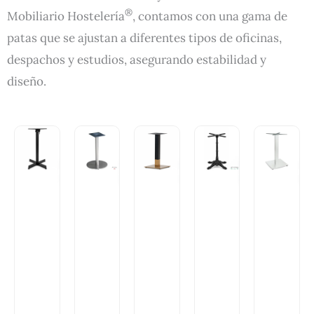
®
Mobiliario Hostelería
, contamos con una gama de
patas que se ajustan a diferentes tipos de oficinas,
despachos y estudios, asegurando estabilidad y
diseño.
Solicita
Solicita
Solicita
Solicita
Sol
Alta
Alta
Alta
Alta
A
Profesional
Profesional
Profesional
Profesional
Prof
Pat
a
de
me