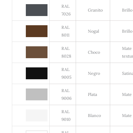
RAL
Granito
Brillo
7026
RAL
Nogal
Brillo
8011
RAL
Mate
Choco
8028
textu
RAL
Negro
Satin
9005
RAL
Plata
Mate
9006
RAL
Blanco
Mate
9010
RAL