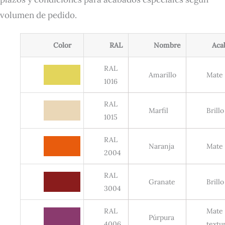
volumen de pedido.
Color
RAL
Nombre
Aca
RAL
Amarillo
Mate
1016
RAL
Marfil
Brillo
1015
RAL
Naranja
Mate
2004
RAL
Granate
Brillo
3004
RAL
Mate
Púrpura
4006
textu