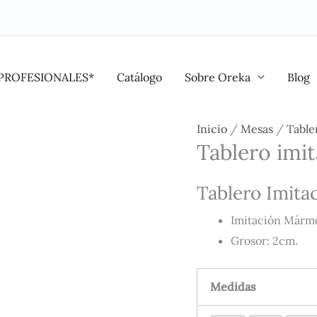
PROFESIONALES*
Catálogo
Sobre Oreka
Blog
Tablero
Inicio
/
Mesas
/
Table
Tablero imi
imitación
mármol
Tablero Imita
negro
cantidad
Imitación Mármo
Grosor: 2cm.
Medidas