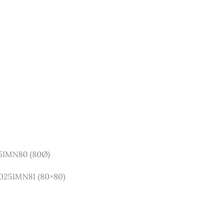
5IMN80 (80Ø)
025IMN81 (80×80)