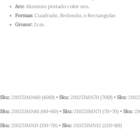
Aro:
Aluminio pintado color oro.
Formas:
Cuadrado, Redondo, o Rectangular.
Grosor:
2cm.
Sku:
21025IMN60 (60Ø) •
Sku:
21025IMN70 (70Ø) •
Sku:
2102
Sku:
21025IMN61 (60×60) •
Sku:
21025IMN71 (70×70) •
Sku:
21
Sku:
21025IMN11 (110×70) •
Sku:
21025IMN12 (120×80)