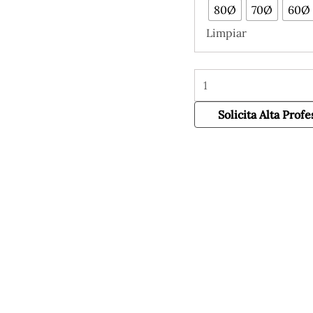
80Ø
70Ø
60Ø
Limpiar
Solicita Alta Profe