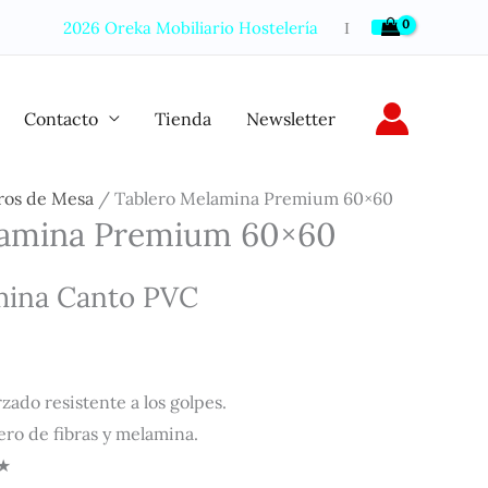
2026 Oreka Mobiliario Hostelería
Ι
Contacto
Tienda
Newsletter
ros de Mesa
/ Tablero Melamina Premium 60×60
lamina Premium 60×60
mina Canto PVC
zado resistente a los golpes.
ro de fibras y melamina.
★