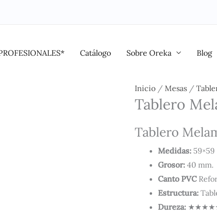
PROFESIONALES*
Catálogo
Sobre Oreka
Blog
Tablero
Inicio
/
Mesas
/
Table
Tablero Me
Melamina
Premium
Tablero Mela
60x60
cantidad
Medidas:
59×59
Grosor:
40 mm.
Canto
PVC
Refor
Estructura:
Table
Dureza:
★★★★