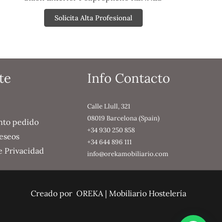
Solicita Alta Profesional
te
Info Contacto
Calle Llull, 321
08019 Barcelona (Spain)
nto pedido
+34 930 250 858
deseos
+34 644 896 111
de Privacidad
info@orekamobiliario.com
Creado por OREKA | Mobiliario Hostelería