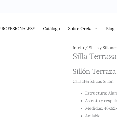
PROFESIONALES*
Catálogo
Sobre Oreka
Blog
Silla
Inicio
/
Sillas y Sillone
Silla Terraz
Terraza
Aluminio
Sillón Terraza
Marseille
cantidad
Características Sillón
Estructura: Alum
Asiento y respal
Medidas: 46x62
Apilable.