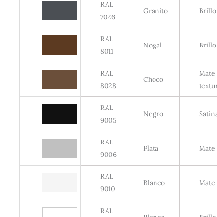
RAL
Granito
Brillo
7026
RAL
Nogal
Brillo
8011
RAL
Mate
Choco
8028
textu
RAL
Negro
Satin
9005
RAL
Plata
Mate
9006
RAL
Blanco
Mate
9010
RAL
Blanco
Brillo