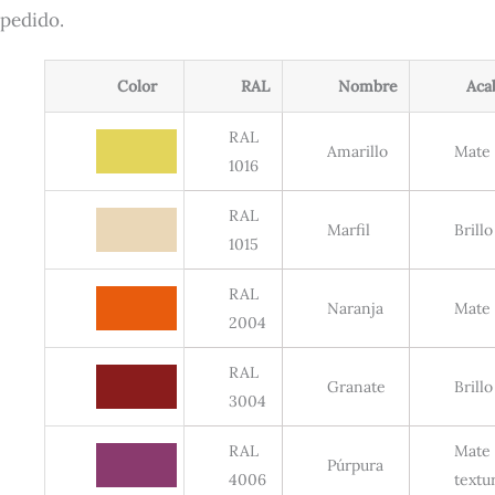
pedido.
Color
RAL
Nombre
Aca
RAL
Amarillo
Mate
1016
RAL
Marfil
Brillo
1015
RAL
Naranja
Mate
2004
RAL
Granate
Brillo
3004
RAL
Mate
Púrpura
4006
textu