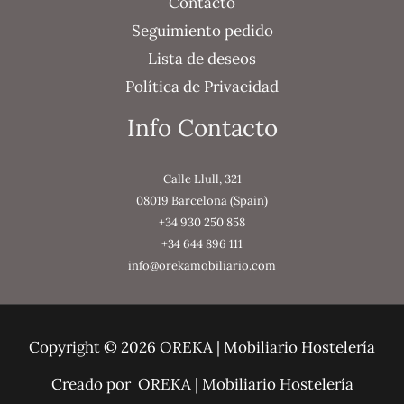
Contacto
Seguimiento pedido
Lista de deseos
Política de Privacidad
Info Contacto
Calle Llull, 321
08019 Barcelona (Spain)
+34 930 250 858
+34 644 896 111
info@orekamobiliario.com
Copyright © 2026 OREKA | Mobiliario Hostelería
Creado por OREKA | Mobiliario Hostelería