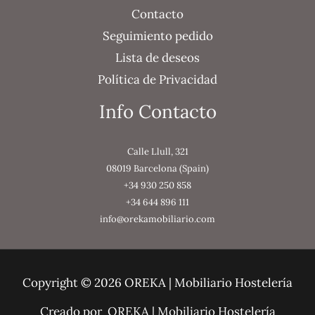
Contacto
Seguimiento pedido
Lista de deseos
Política de Privacidad
Info Contacto
Calle Llull, 321
08019 Barcelona (Spain)
+34 930 250 858
+34 644 896 111
info@orekamobiliario.com
Copyright © 2026 OREKA | Mobiliario Hostelería
Creado por OREKA | Mobiliario Hostelería