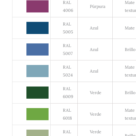
RAL
Mate
Púrpura
4006
textu
RAL
Azul
Mate
5005
RAL
Azul
Brillo
5007
RAL
Mate
Azul
5024
textu
RAL
Verde
Brillo
6009
RAL
Mate
Verde
6018
textu
RAL
Verde
Brillo