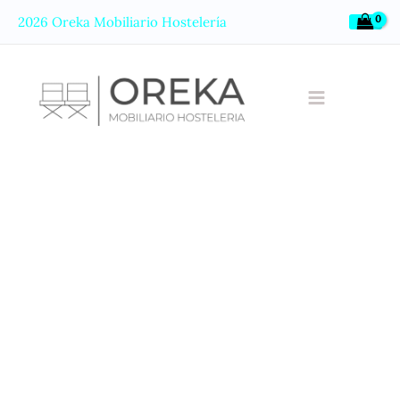
Ir
2026 Oreka Mobiliario Hostelería
al
contenido
Parasol
Aluminio
Negro
Serie
GOLD
cantidad