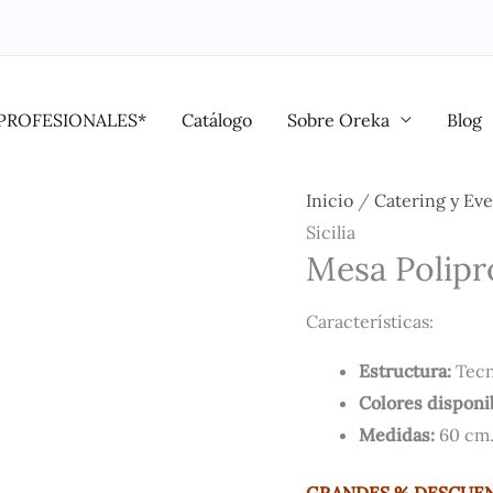
PROFESIONALES*
Catálogo
Sobre Oreka
Blog
Inicio
/
Catering y Ev
Sicilia
Mesa Polipro
Características:
Estructura:
Tecn
Colores disponi
Medidas:
60 cm.
GRAND
ES % D
ESCUEN