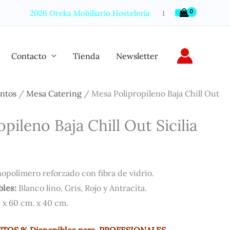
2026 Oreka Mobiliario Hostelería
Ι
Contacto
Tienda
Newsletter
entos
/
Mesa Catering
/ Mesa Polipropileno Baja Chill Out
pileno Baja Chill Out Sicilia
opolímero reforzado con fibra de vidrio.
bles:
Blanco lino, Gris, Rojo y Antracita.
 x 60 cm. x 40 cm.
TOS % Disponibles para PROFESIONALES