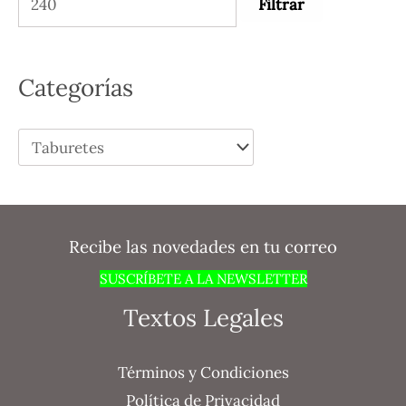
Filtrar
o
í
á
r
n
x
:
i
i
Categorías
m
m
o
o
Recibe las novedades en tu correo
SUSCRÍBETE A LA NEWSLETTER
Textos Legales
Términos y Condiciones
Política de Privacidad